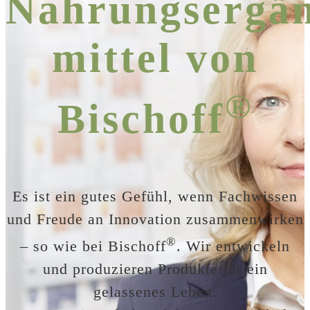
Nahrungsergän
mittel von
®
Bischoff
Es ist ein gutes Gefühl, wenn Fachwissen
und Freude an Innovation zusammenwirken
®
– so wie bei Bischoff
. Wir entwickeln
und produzieren Produkte für ein
gelassenes Leben.